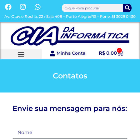
Av. Otávio Rocha, 22 / Sala 408 – Porto Alegre/RS – Fone: 51 3029 0430
0
R$
0,00
Minha Conta
Contatos
Envie sua mensagem para nós: