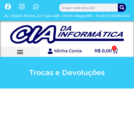
Av. Otávio Rocha, 22 / Sala 408 – Porto Alegre/RS – Fone: 51 3029 0430
0
R$
0,00
Minha Conta
Trocas e Devoluções