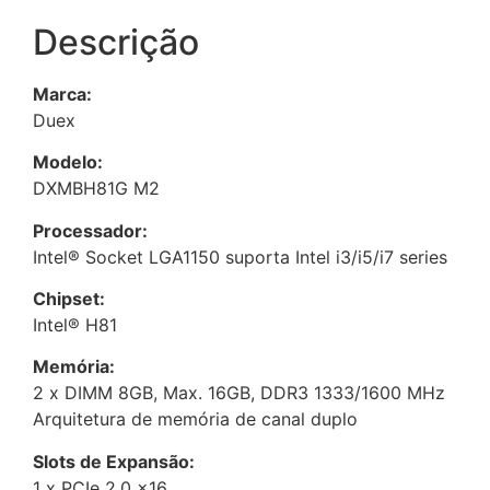
Descrição
Marca:
Duex
Modelo:
DXMBH81G M2
Processador:
Intel® Socket LGA1150 suporta Intel i3/i5/i7 series
Chipset:
Intel® H81
Memória:
2 x DIMM 8GB, Max. 16GB, DDR3 1333/1600 MHz
Arquitetura de memória de canal duplo
Slots de Expansão:
1 x PCIe 2.0 x16