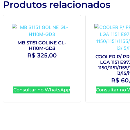
Produtos relacionados
MB S1151 GOLINE GL-
H110M-GD3
R$
325,00
COOLER P/ PR
LGA 1151 E9
1150/1151/1155
i3/i5/
R$
60
Consultar no WhatsApp
Consultar no