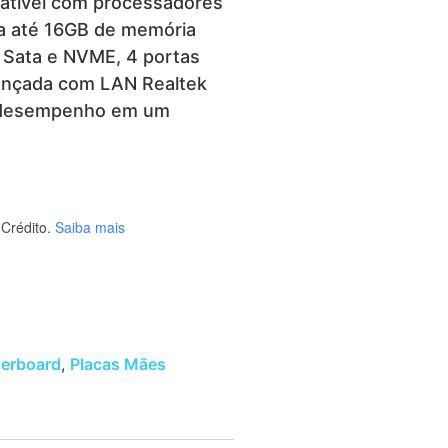
tível com processadores
rta até 16GB de memória
 Sata e NVME, 4 portas
ançada com LAN Realtek
a desempenho em um
Crédito.
Saiba mais
erboard
,
Placas Mães