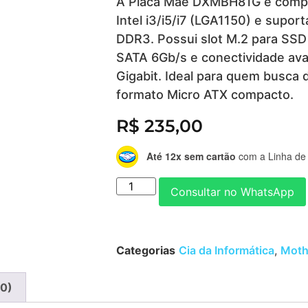
A Placa Mãe DXMBH81G é compa
Intel i3/i5/i7 (LGA1150) e supo
DDR3. Possui slot M.2 para SSD
SATA 6Gb/s e conectividade av
Gigabit. Ideal para quem busc
formato Micro ATX compacto.
R$
235,00
Até 12x sem cartão
com a Linha de 
Consultar no WhatsApp
Categorias
Cia da Informática
,
Moth
(0)