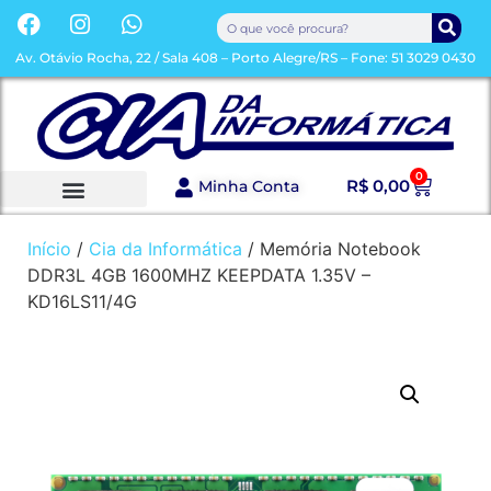
Av. Otávio Rocha, 22 / Sala 408 – Porto Alegre/RS – Fone: 51 3029 0430
0
R$
0,00
Minha Conta
Início
/
Cia da Informática
/ Memória Notebook
DDR3L 4GB 1600MHZ KEEPDATA 1.35V –
KD16LS11/4G