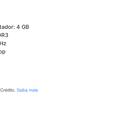
ador: 4 GB
DR3
MHz
top
Crédito.
Saiba mais