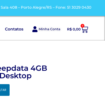
/ Sala 408 – Porto Alegre/RS – Fone: 51 3029 0430
0
Contatos
Minha Conta
R$
0,00
eepdata 4GB
 Desktop
LTAR