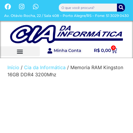
Av. Otávio Rocha, 22 / Sala 408 – Porto Alegre/RS – Fone: 51 3029 0430
0
R$
0,00
Minha Conta
Sobre a Loja
Toda a Loja
Início
/
Cia da Informática
/ Memoria RAM Kingston
16GB DDR4 3200Mhz