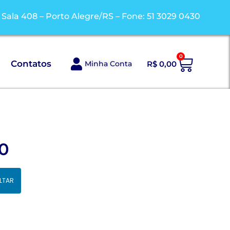
/ Sala 408 – Porto Alegre/RS – Fone: 51 3029 0430
0
Contatos
Minha Conta
R$
0,00
70
LTAR