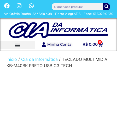
Av. Otávio Rocha, 22 / Sala 408 – Porto Alegre/RS – Fone: 51 3029 0430
0
R$
0,00
Minha Conta
Sobre a Loja
Toda a Loja
Início
/
Cia da Informática
/ TECLADO MULTIMIDIA
KB-M40BK PRETO USB C3 TECH