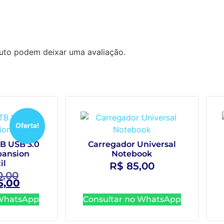
uto podem deixar uma avaliação.
Oferta!
B USB 3.0
Carregador Universal
pansion
Notebook
il
R$
85,00
0,00
5,00
 WhatsApp
Consultar no WhatsApp