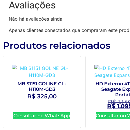
Avaliações
Não há avaliações ainda.
Apenas clientes conectados que compraram este prod
Produtos relacionados
MB S1151 GOLINE GL-
HD Externo 4T
H110M-GD3
Seagate Ex
Portát
R$
325,00
R$
1.14
R$
1.09
Consultar no WhatsApp
Consultar no