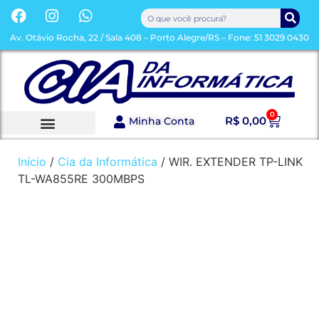
Av. Otávio Rocha, 22 / Sala 408 – Porto Alegre/RS – Fone: 51 3029 0430
0
R$
0,00
Minha Conta
Sobre a Loja
Toda a Loja
Início
/
Cia da Informática
/ WIR. EXTENDER TP-LINK
TL-WA855RE 300MBPS