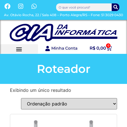
Av. Otávio Rocha, 22 / Sala 408 – Porto Alegre/RS – Fone: 51 3029 0430
0
R$
0,00
Minha Conta
Roteador
Exibindo um único resultado