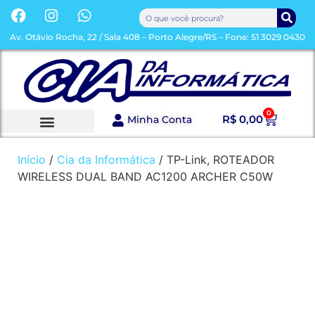
Av. Otávio Rocha, 22 / Sala 408 – Porto Alegre/RS – Fone: 51 3029 0430
0
R$
0,00
Minha Conta
Sobre a Loja
Toda a Loja
Início
/
Cia da Informática
/ TP-Link, ROTEADOR
WIRELESS DUAL BAND AC1200 ARCHER C50W